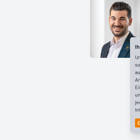
Ih
Um
so
au
An
Ei
un
je
In
E