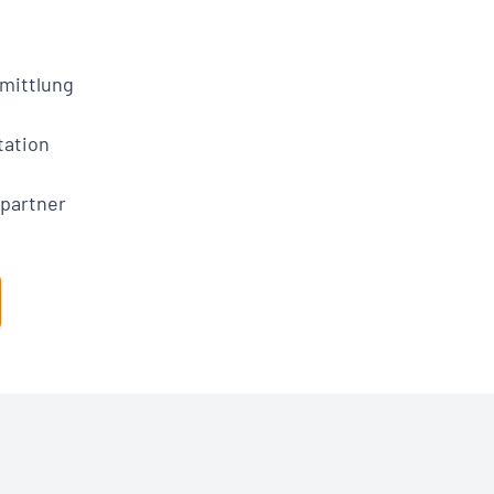
Vollständiges PD
und weiter
mittlung
Download anfo
ation
partner