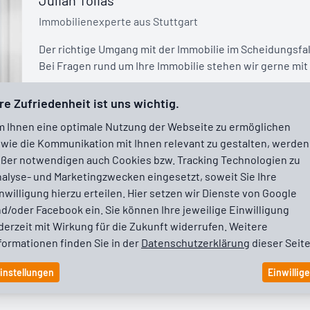
Julian Tolias
Immobilienexperte aus Stuttgart
Der richtige Umgang mit der Immobilie im Scheidungsfall i
Bei Fragen rund um Ihre Immobilie stehen wir gerne mit 
re Zufriedenheit ist uns wichtig.
julian.tolias@tolias-immobilien.de
 Ihnen eine optimale Nutzung der Webseite zu ermöglichen
0711 88200780
wie die Kommunikation mit Ihnen relevant zu gestalten, werden
ßer notwendigen auch Cookies bzw. Tracking Technologien zu
Wilhelmsplatz 7
alyse- und Marketingzwecken eingesetzt, soweit Sie Ihre
70182 Stuttgart
nwilligung hierzu erteilen. Hier setzen wir Dienste von Google
d/oder Facebook ein. Sie können Ihre jeweilige Einwilligung
Visitenkarte herunterladen
derzeit mit Wirkung für die Zukunft widerrufen. Weitere
formationen finden Sie in der
Datenschutzerklärung
dieser Seite
instellungen
Einwillig